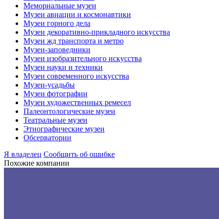
Мемориальные музеи
Музеи авиации и космонавтики
Музеи горного дела
Музеи декоративно-прикладного искусства
Музеи жд транспорта и метро
Музеи-заповедники
Музеи изобразительного искусства
Музеи науки и техники
Музеи современного искусства
Музеи-усадьбы
Музеи фотографии
Музеи художественных ремесел
Палеонтологические музеи
Театральные музеи
Этнографические музеи
Обсерватории
Я владелец
Сообщить об ошибке
Похожие компании