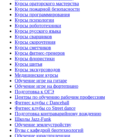
Курсы ораторского мастерства
Курсы пожарной безопасности
Курсы программирования
Курсы психологии
Курсы робототехники
Курсы русского языка
Курсы сварщиков
Курсы скорочтения
Курсы сметчиков
Курсы фитнес-тренеров
Курсы флористики
Курсы шитья
Курсы экскурсоводов
Медицинские курсы
Обучение игре на гитаре
Обучение игре на фортепиано
Подготовка к ОГЭ
Центры по обучению рабочим профессиям
Фитнес клубы с Dancehall
Фитнес клубы со Street dance
Подготовка контраварийному вождению
Школы Jazz-Funk
Обучение землеустройству
Вузы с кафедрой биотехнологий
Обучение юриспруденции