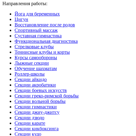
Направления работы:
Йога для беременных
Цигун
Восстановление после родов
Спортивный массаж
Суставная гимнастика
Функциональная диагностика
Стрелковые клубы
Теннисные клубы и корты
Курсы самообороны
Лыжные секции
Обучение шахматам
Роллер-школы
Секции айкидо
Секции акробатики
Секции боевых искусств
Секции греко-римской борьбы
Секции вольной борьбы
Секции гимнастики
Секции джиу-джитсу
Секции дзюдо
Секции карате
Секции кикбоксинга
Секции кудо