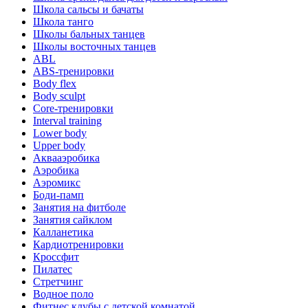
Школа сальсы и бачаты
Школа танго
Школы бальных танцев
Школы восточных танцев
ABL
ABS-тренировки
Body flex
Body sculpt
Core-тренировки
Interval training
Lower body
Upper body
Аквааэробика
Аэробика
Аэромикс
Боди-памп
Занятия на фитболе
Занятия сайклом
Калланетика
Кардиотренировки
Кроссфит
Пилатес
Стретчинг
Водное поло
Фитнес клубы с детской комнатой