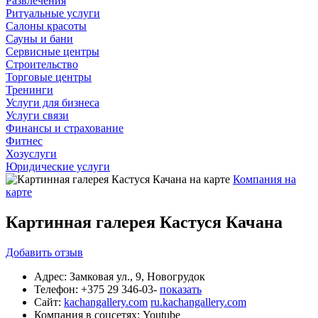
Развлечения
Ритуальные услуги
Салоны красоты
Сауны и бани
Сервисные центры
Строительство
Торговые центры
Тренинги
Услуги для бизнеса
Услуги связи
Финансы и страхование
Фитнес
Хозуслуги
Юридические услуги
Компания на
карте
Картинная галерея Кастуся Качана
Добавить
отзыв
Адрес:
Замковая ул., 9, Новогрудок
Телефон:
+375 29 346-03-
показать
Сайт:
kachangallery.com
ru.kachangallery.com
Компания в соцсетях:
Youtube