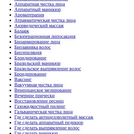
Аппаратная чистка лица
Аппаратный маникюр
Ароматерапия
Атравматическая чистка лица
Аюрведический массаж
Балаяж
Безоперационная липосакция
Биоармирование лица
Биозавивка волос
Биоэпиляция
Блондирование
Бразильский маникюр
Бразильское выпрямление волос
Брондирование
Ваксинг
Вакуумная чистка лица
Венецианское мелирование
Вечерние прически
Восстановление ресниц
Газожидкостный пилинг
Гальваническая чистка лица
Где сделать антицеллюлитный массаж
Где сделать аппаратный педикюр
Где сделать выпрямление волос
Где сделать маникюр