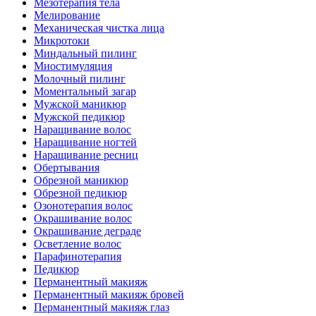
Мезотерапия тела
Мелирование
Механическая чистка лица
Микротоки
Миндальный пилинг
Миостимуляция
Молочный пилинг
Моментальный загар
Мужской маникюр
Мужской педикюр
Наращивание волос
Наращивание ногтей
Наращивание ресниц
Обертывания
Обрезной маникюр
Обрезной педикюр
Озонотерапия волос
Окрашивание волос
Окрашивание деграде
Осветление волос
Парафинотерапия
Педикюр
Перманентный макияж
Перманентный макияж бровей
Перманентный макияж глаз