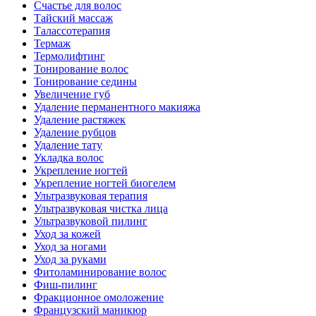
Счастье для волос
Тайский массаж
Талассотерапия
Термаж
Термолифтинг
Тонирование волос
Тонирование седины
Увеличение губ
Удаление перманентного макияжа
Удаление растяжек
Удаление рубцов
Удаление тату
Укладка волос
Укрепление ногтей
Укрепление ногтей биогелем
Ультразвуковая терапия
Ультразвуковая чистка лица
Ультразвуковой пилинг
Уход за кожей
Уход за ногами
Уход за руками
Фитоламинирование волос
Фиш-пилинг
Фракционное омоложение
Французский маникюр