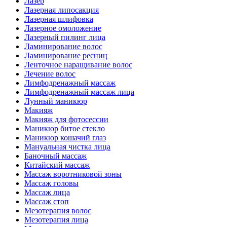
Лазер
Лазерная липосакция
Лазерная шлифовка
Лазерное омоложение
Лазерный пилинг лица
Ламинирование волос
Ламинирование ресниц
Ленточное наращивание волос
Лечение волос
Лимфодренажный массаж
Лимфодренажный массаж лица
Лунный маникюр
Макияж
Макияж для фотосессии
Маникюр битое стекло
Маникюр кошачий глаз
Мануальная чистка лица
Баночный массаж
Китайский массаж
Массаж воротниковой зоны
Массаж головы
Массаж лица
Массаж стоп
Мезотерапия волос
Мезотерапия лица