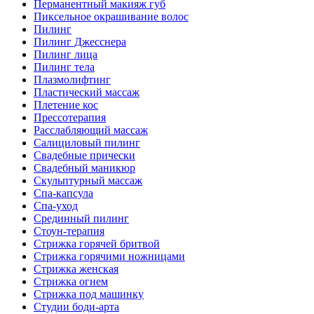
Перманентный макияж губ
Пиксельное окрашивание волос
Пилинг
Пилинг Джесснера
Пилинг лица
Пилинг тела
Плазмолифтинг
Пластический массаж
Плетение кос
Прессотерапия
Расслабляющий массаж
Салициловый пилинг
Свадебные прически
Свадебный маникюр
Скульптурный массаж
Спа-капсула
Спа-уход
Срединный пилинг
Стоун-терапия
Стрижка горячей бритвой
Стрижка горячими ножницами
Стрижка женская
Стрижка огнем
Стрижка под машинку
Студии боди-арта