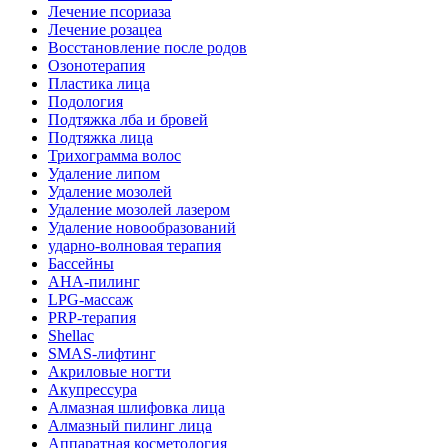
Лечение псориаза
Лечение розацеа
Восстановление после родов
Озонотерапия
Пластика лица
Подология
Подтяжка лба и бровей
Подтяжка лица
Трихограмма волос
Удаление липом
Удаление мозолей
Удаление мозолей лазером
Удаление новообразований
ударно-волновая терапия
Бассейны
AHA-пилинг
LPG-массаж
PRP-терапия
Shellac
SMAS-лифтинг
Акриловые ногти
Акупрессура
Алмазная шлифовка лица
Алмазный пилинг лица
Аппаратная косметология