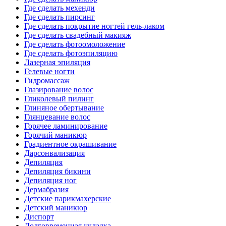
Где сделать мехенди
Где сделать пирсинг
Где сделать покрытие ногтей гель-лаком
Где сделать свадебный макияж
Где сделать фотоомоложение
Где сделать фотоэпиляцию
Лазерная эпиляция
Гелевые ногти
Гидромассаж
Глазирование волос
Гликолевый пилинг
Глиняное обертывание
Глянцевание волос
Горячее ламинирование
Горячий маникюр
Градиентное окрашивание
Дарсонвализация
Депиляция
Депиляция бикини
Депиляция ног
Дермабразия
Детские парикмахерские
Детский маникюр
Диспорт
Долговременная укладка