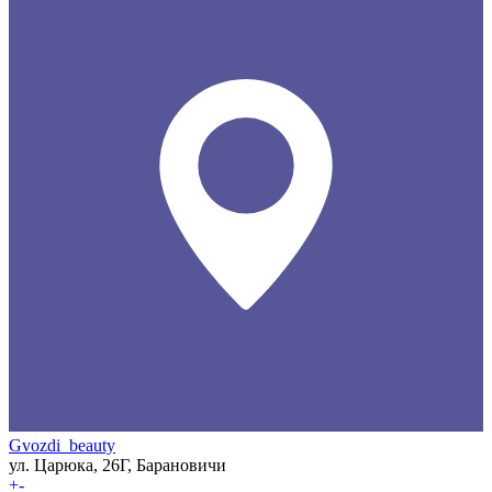
Gvozdi_beauty
ул. Царюка, 26Г, Барановичи
+
-