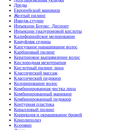
Дреды
Европейский маникюр
Желтый пилинг
Имидж-студии
Инъекции Ботокс, Диспорт
Инъекции гиалуроновой кислоты
Калифорнийское мелирование
Камуфляж седины
Капсульное наращивание волос
Карбоновый пилинг
Кератиновое выпрямление волос
Кислородная мезотерапия
Кислотный пилинг лица
Классический массаж
Классический педикюр
Колорирование волос
Комбинированная чистка лица
Комбинированный маникюр
Комбинированный педикюр
Контурная пластика
Коралловый пилинг
Коррекция и окрашивание бровей
Криолиполиз
Ксеомин