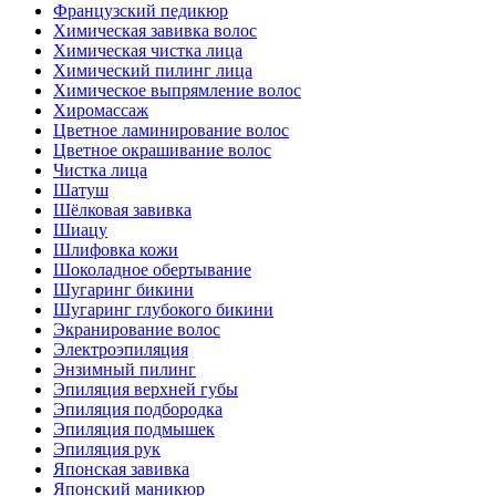
Французский педикюр
Химическая завивка волос
Химическая чистка лица
Химический пилинг лица
Химическое выпрямление волос
Хиромассаж
Цветное ламинирование волос
Цветное окрашивание волос
Чистка лица
Шатуш
Шёлковая завивка
Шиацу
Шлифовка кожи
Шоколадное обертывание
Шугаринг бикини
Шугаринг глубокого бикини
Экранирование волос
Электроэпиляция
Энзимный пилинг
Эпиляция верхней губы
Эпиляция подбородка
Эпиляция подмышек
Эпиляция рук
Японская завивка
Японский маникюр