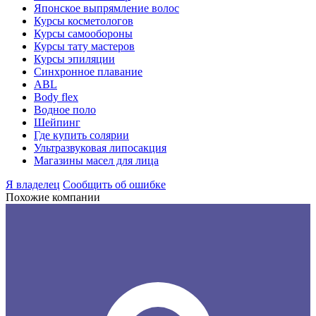
Японское выпрямление волос
Курсы косметологов
Курсы самообороны
Курсы тату мастеров
Курсы эпиляции
Синхронное плавание
ABL
Body flex
Водное поло
Шейпинг
Где купить солярии
Ультразвуковая липосакция
Магазины масел для лица
Я владелец
Сообщить об ошибке
Похожие компании