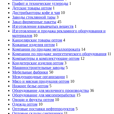
Графит и технические углероды
1
Детские товары оптом
1
Дистрибьюторы кофе и чая
10
Заводы стеклянной тары
3
Заказ фирменные пакеты
45
Изготовление взрывчатых веществ
1
Изготовление и продажа рекламного оборудования и
материалов
10
Канцелярские товары оптом
4
Кожаные изделия оптом
1
Компании по продаже металлопроката
14
Компании по продаже энергетического оборудования
11
Компьютеры и комплектующие оптом
12
Кондитерские изделия оптом
3
Машиностроительные заводы
5
Мебельные фабрики
50
Международные организации
1
Мясо и мясная продукция оптом
10
Нижнее белье оптом
5
Оборудование для молочного производства
36
Оборудование для мясопереработки
15
Овощи и фрукты оптом
10
Одежда оптом
10
Оптовые поставки нефтепродуктов
5
Оптовые склады сантехники
11