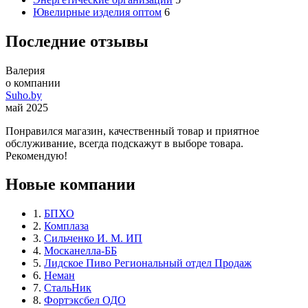
Ювелирные изделия оптом
6
Последние отзывы
Валерия
о компании
Suho.by
май 2025
Понравился магазин, качественный товар и приятное
обслуживание, всегда подскажут в выборе товара.
Рекомендую!
Новые компании
1.
БПХО
2.
Комплаза
3.
Сильченко И. М. ИП
4.
Москанелла-ББ
5.
Лидское Пиво Региональный отдел Продаж
6.
Неман
7.
СтальНик
8.
Фортэксбел ОДО