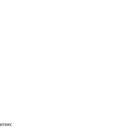
итнес