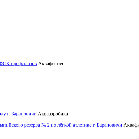
ГФСК профсоюзов
Аквафитнес
лу г. Барановичи
Аквааэробика
пийского резерва № 2 по лёгкой атлетике г. Барановичи
Акваф