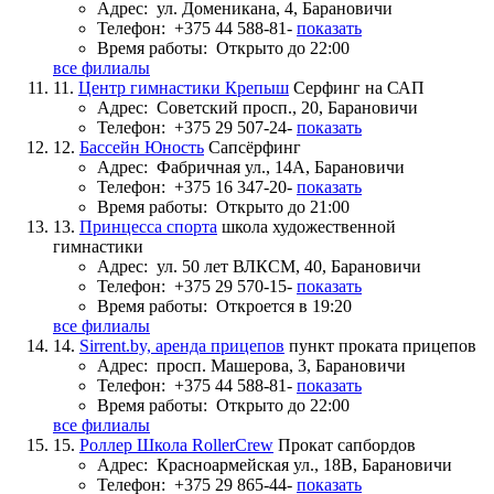
Адрес:
ул. Доменикана, 4, Барановичи
Телефон:
+375 44 588-81-
показать
Время работы:
Открыто до 22:00
все филиалы
11.
Центр гимнастики Крепыш
Серфинг на САП
Адрес:
Советский просп., 20, Барановичи
Телефон:
+375 29 507-24-
показать
12.
Бассейн Юность
Сапсёрфинг
Адрес:
Фабричная ул., 14А, Барановичи
Телефон:
+375 16 347-20-
показать
Время работы:
Открыто до 21:00
13.
Принцесса спорта
школа художественной
гимнастики
Адрес:
ул. 50 лет ВЛКСМ, 40, Барановичи
Телефон:
+375 29 570-15-
показать
Время работы:
Откроется в 19:20
все филиалы
14.
Sirrent.by, аренда прицепов
пункт проката прицепов
Адрес:
просп. Машерова, 3, Барановичи
Телефон:
+375 44 588-81-
показать
Время работы:
Открыто до 22:00
все филиалы
15.
Роллер Школа RollerCrew
Прокат сапбордов
Адрес:
Красноармейская ул., 18В, Барановичи
Телефон:
+375 29 865-44-
показать