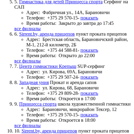
5.
Гимнастика для детей Принцесса спорта
Серфинг на
САП
Адрес:
Фабричная ул., 14А, Барановичи
Телефон:
+375 29 570-15-
показать
Время работы:
Закрыто до завтра до 17:45
все филиалы
6.
Sirrent.by, аренда прицепов
пункт проката прицепов
Адрес:
Брестская область, Барановичский район,
М-1, 212-й километр, 2Б
Телефон:
+375 44 588-81-
показать
Время работы:
Открыто до 22:00
все филиалы
7.
Центр гимнастики Крепыш
SUP-серфинг
Адрес:
ул. Кирова, 69А, Барановичи
Телефон:
+375 29 507-24-
показать
8.
Западная уния
Прокат и аренда сапов
Адрес:
ул. Кирова, 68, Барановичи
Телефон:
+375 29 809-28-
показать
Время работы:
Откроется в 17:00
9.
Принцесса спорта
школа художественной гимнастики
Адрес:
Барановичи, микрорайон Тексер, 12
Телефон:
+375 29 570-15-
показать
Время работы:
Откроется в 18:00
все филиалы
10.
Sirrent.by, аренда прицепов
пункт проката прицепов